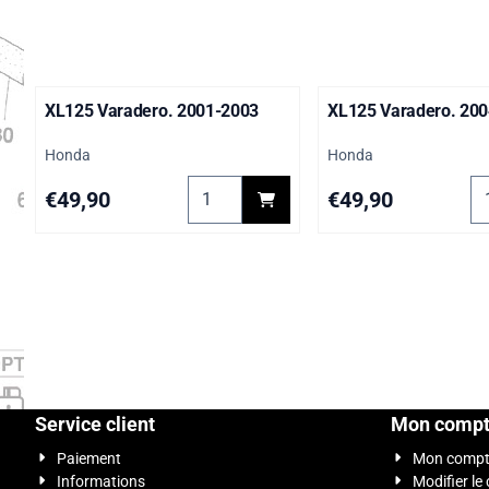
XL125 Varadero. 2001-2003
XL125 Varadero. 20
Marque :
Marque :
Honda
Honda
Choisir la quantité pour XL125 Varade
Ch
Prix: 49,90
Prix: 49,90
€49,90
€49,90
Service client
Mon comp
Paiement
Mon comp
Informations
Modifier le