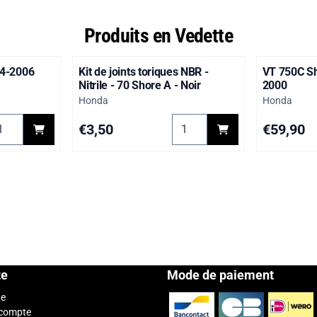
Produits en Vedette
04-2006
Kit de joints toriques NBR -
VT 750C S
Nitrile - 70 Shore A - Noir
2000
Marque :
Marque :
Honda
Honda
ro. 2001-2003
oisir la quantité pour XL125 Varadero. 2004-2006
Choisir la quantité pour Kit de
Prix: 3,50
Prix: 59,90
€3,50
€59,90
te
Mode de paiement
te
 compte