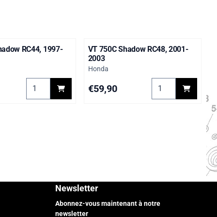
hadow RC44, 1997-
VT 750C Shadow RC48, 2001-
2003
Marque :
Honda
 joints toriques NBR - Nitrile - 70 Shore A - Noir
Choisir la quantité pour VT 750C Shadow RC44, 1997-2
Choisir la quanti
Prix: 59,90
€59,90
Newsletter
Abonnez-vous maintenant à notre
newsletter