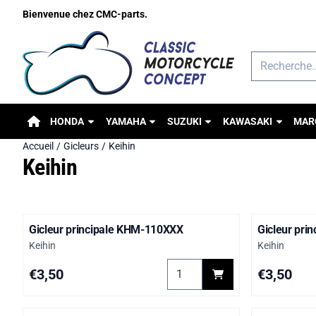
Préférences de cookies disponibles. Choisissez les paramètres o
Bienvenue chez CMC-parts.
Rechercher
HONDA
YAMAHA
SUZUKI
KAWASAKI
MAR
Accueil
/
Gicleurs
/
Keihin
Keihin
Gicleur principale KHM-110XXX
Gicleur pri
Marque :
Marque :
Keihin
Keihin
Choisir la quantité pour Gicl
Prix: 3,50
Prix: 3,50
€3,50
€3,50