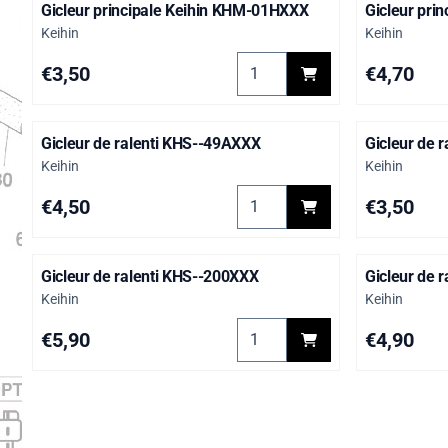
Gicleur principale Keihin KHM-01HXXX
Gicleur pri
Marque :
Marque :
Keihin
Keihin
Choisir la quantité pour Gicl
Prix: 3,50
Prix: 4,70
€3,50
€4,70
Gicleur de ralenti KHS--49AXXX
Gicleur de 
Marque :
Marque :
Keihin
Keihin
Choisir la quantité pour Gicle
Prix: 4,50
Prix: 3,50
€4,50
€3,50
Gicleur de ralenti KHS--200XXX
Gicleur de 
Marque :
Marque :
Keihin
Keihin
Choisir la quantité pour Gicle
Prix: 5,90
Prix: 4,90
€5,90
€4,90