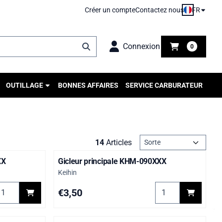
FR
Créer un compte
Contactez nous
Connexion
0
OUTILLAGE
BONNES AFFAIRES
SERVICE CARBURATEUR
Méthode de tri
14
Articles
XX
Gicleur principale KHM-090XXX
Marque :
Keihin
M-100XXX
hoisir la quantité pour Gicleur principale KHM-140XXX
Choisir la quantit
Prix: 3,50
€3,50