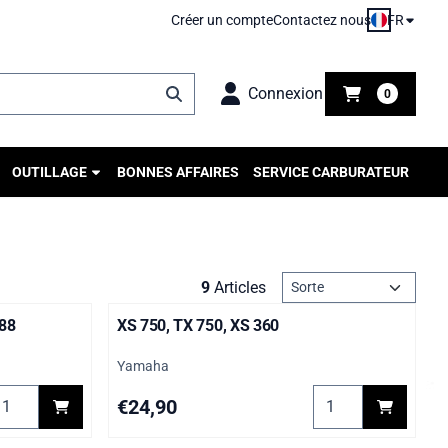
FR
Créer un compte
Contactez nous
Connexion
0
OUTILLAGE
BONNES AFFAIRES
SERVICE CARBURATEUR
Méthode de tri
9
Articles
'88
XS 750, TX 750, XS 360
Marque :
Yamaha
, XV750 Virago "89-"97, SR500 48T "90-"95
hoisir la quantité pour FZR 1000 Genesis année '87-'88
Choisir la quantité
Prix: 24,90
€24,90