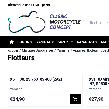
Préférences de cookies disponibles. Choisissez les paramètres o
Bienvenue chez CMC-parts.
Rechercher
HONDA
YAMAHA
SUZUKI
KAWASAKI
MAR
Accueil
/
Marques Japonaises
/
Yamaha
/
Aiguilles, flotteur, tube 
Flotteurs
XS 1100, XS 750, XS 400 (2A2)
XV1100 Vira
"97, SR500 
Marque :
Marque :
Yamaha
Yamaha
Choisir la quantité pour XS 1
Prix: 24,90
Prix: 27,90
€24,90
€27,90