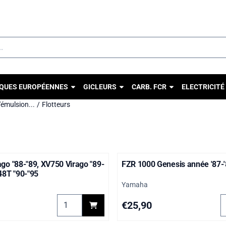
u autorisez tous les cookies.
QUES EUROPÉENNES
GICLEURS
CARB. FCR
ELECTRICITÉ
d'émulsion...
/
Flotteurs
go "88-"89, XV750 Virago "89-
FZR 1000 Genesis année '87-
48T "90-"95
Marque :
Yamaha
100, XS 750, XS 400 (2A2)
Choisir la quantité pour XV1100 Virago "88-"89
C
Prix: 25,90
€25,90