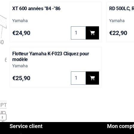
XT 600 années "84 -"86
RD 500LC, 
Marque :
Marque :
Yamaha
Yamaha
Choisir la quantité pour XT 60
Prix: 24,90
Prix: 22,90
€24,90
€22,90
Flotteur Yamaha K-F023 Cliquez pour
modèle
Marque :
Yamaha
Choisir la quantité pour Flot
Prix: 25,90
€25,90
Service client
Mon comp