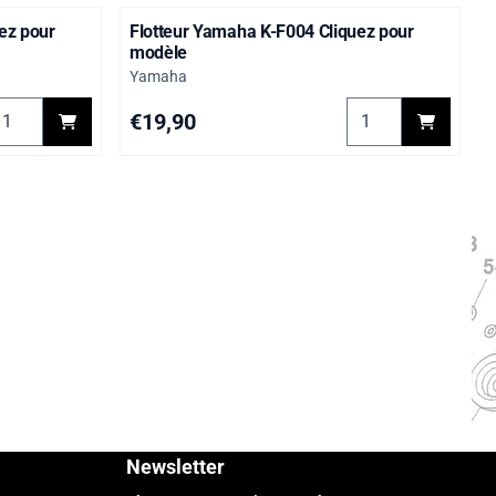
ez pour
Flotteur Yamaha K-F004 Cliquez pour
modèle
Marque :
Yamaha
S, RD 350LC
hoisir la quantité pour Flotteur Yamaha K-F003 Cliquez pour mo
Choisir la quantit
Prix: 19,90
€19,90
Newsletter