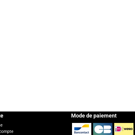
te
Mode de paiement
te
 compte