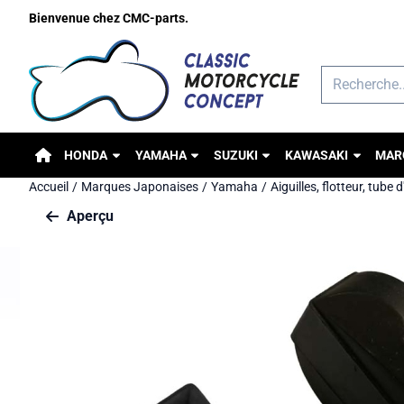
Préférences de cookies disponibles. Choisissez les paramètres o
Bienvenue chez CMC-parts.
Rechercher
HONDA
YAMAHA
SUZUKI
KAWASAKI
MAR
Accueil
/
Marques Japonaises
/
Yamaha
/
Aiguilles, flotteur, tube 
Aperçu