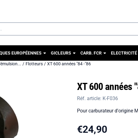
u autorisez tous les cookies.
QUES EUROPÉENNES
GICLEURS
CARB. FCR
ELECTRICITÉ
d'émulsion...
/
Flotteurs
/
XT 600 années "84 -"86
XT 600 années "
Réf. article:
K-F036
Pour carburateur d'origine 
€
24,90