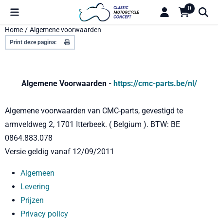
Cookievoorkeuren zijn beschikbaar. Kies instellingen of sta alle 
0
Home
/
Algemene voorwaarden
Print deze pagina:
Algemene Voorwaarden -
https://cmc-parts.be/nl/
Algemene voorwaarden van CMC-parts, gevestigd te
armveldweg 2, 1701 Itterbeek. ( Belgium ). BTW: BE
0864.883.078
Versie geldig vanaf 12/09/2011
Algemeen
Levering
Prijzen
Privacy policy