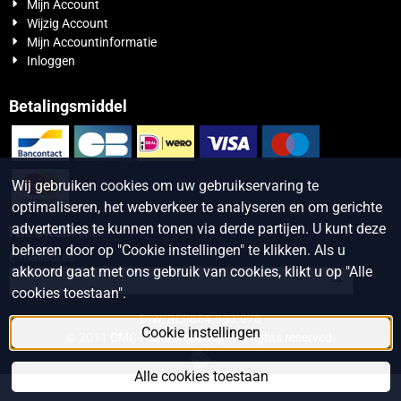
Mijn Account
Wijzig Account
Mijn Accountinformatie
Inloggen
Betalingsmiddel
Wij gebruiken cookies om uw gebruikservaring te
optimaliseren, het webverkeer te analyseren en om gerichte
advertenties te kunnen tonen via derde partijen. U kunt deze
Nieuwsbrief
beheren door op "Cookie instellingen" te klikken. Als u
Vul je e-mailadres in voor de nieuwsbrief
E-mailadres
akkoord gaat met ons gebruik van cookies, klikt u op "Alle
cookies toestaan".
Btw: BE0864.883.078
Cookie instellingen
© 2011 CMC-Parts webshop - All rights reserved.
Alle cookies toestaan