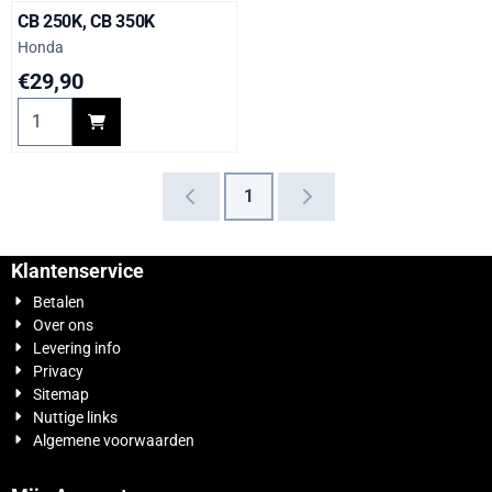
CB 250K, CB 350K
Merk:
Honda
Prijs: 29,90
€29,90
Aantal kiezen voor CB 250K, CB 350K
1
Klantenservice
Betalen
Over ons
Levering info
Privacy
Sitemap
Nuttige links
Algemene voorwaarden