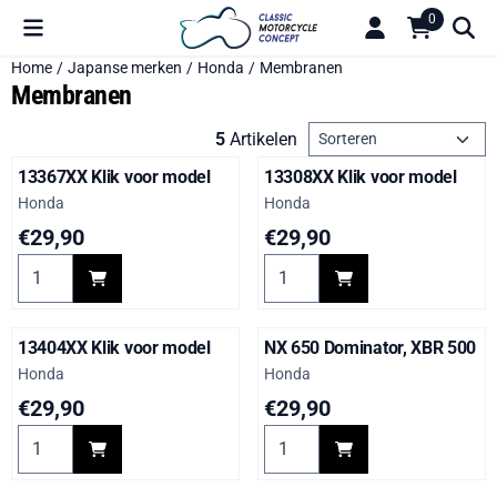
Cookievoorkeuren zijn beschikbaar. Kies instellingen of sta alle 
0
Home
/
Japanse merken
/
Honda
/
Membranen
Membranen
Sorteermethode
5
Artikelen
13367XX Klik voor model
13308XX Klik voor model
Merk:
Merk:
Honda
Honda
Prijs: 29,90
Prijs: 29,90
€29,90
€29,90
Aantal kiezen voor 13367XX Klik voor model
Aantal kiezen voor 13308XX K
13404XX Klik voor model
NX 650 Dominator, XBR 500
Merk:
Merk:
Honda
Honda
Prijs: 29,90
Prijs: 29,90
€29,90
€29,90
Aantal kiezen voor 13404XX Klik voor model
Aantal kiezen voor NX 650 D