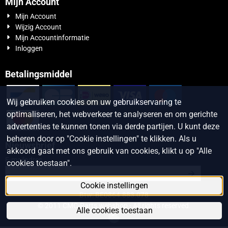
Mijn Account
Mijn Account
Wijzig Account
Mijn Accountinformatie
Inloggen
Betalingsmiddel
Wij gebruiken cookies om uw gebruikservaring te
optimaliseren, het webverkeer te analyseren en om gerichte
advertenties te kunnen tonen via derde partijen. U kunt deze
beheren door op "Cookie instellingen" te klikken. Als u
Nieuwsbrief
akkoord gaat met ons gebruik van cookies, klikt u op "Alle
Vul je e-mailadres in voor de nieuwsbrief
E-mailadres
cookies toestaan".
Cookie instellingen
Btw: BE0864.883.078
© 2011 CMC-Parts webshop - All rights reserved.
Alle cookies toestaan