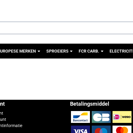
cookies toe.
EUROPESE MERKEN
SPROEIERS
FCR CARB.
ELECTRICIT
nt
Betalingsmiddel
nt
ount
ntinformatie