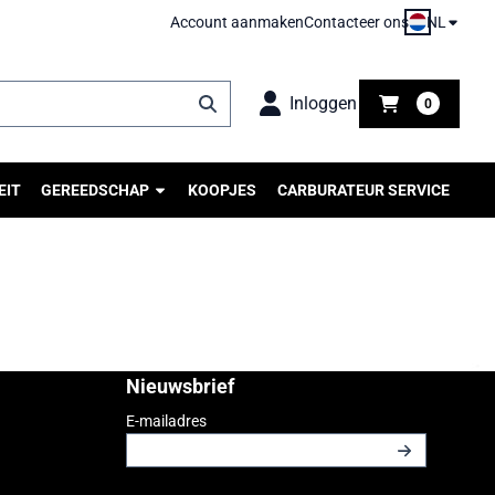
NL
Account aanmaken
Contacteer ons
Inloggen
0
EIT
GEREEDSCHAP
KOOPJES
CARBURATEUR SERVICE
Nieuwsbrief
Vul je e-mailadres in voor de nieuwsbrief
E-mailadres