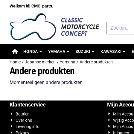
Cookievoorkeuren zijn beschikbaar. Kies instellingen of sta alle 
Welkom bij CMC-parts.
Zoeken
HONDA
YAMAHA
SUZUKI
KAWASAKI
Home
/
Japanse merken
/
Yamaha
/
Andere produkten
Andere produkten
Momenteel geen andere produkten.
Klantenservice
Mijn Accou
Betalen
Mijn Accou
Over ons
Wijzig Acc
Levering info
Mijn Accou
Privacy
Inloggen