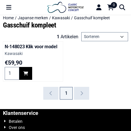
Cookievoorkeuren zijn beschikbaar. Kies instellingen of sta alle 
0
Home
/
Japanse merken
/
Kawasaki
/
Gasschuif kompleet
Gasschuif kompleet
Sorteermethode
1
Artikelen
N-148023 Klik voor model
Merk:
Kawasaki
Prijs: 59,90
€59,90
Aantal kiezen voor N-148023 Klik voor model
1
Klantenservice
Betalen
Over ons