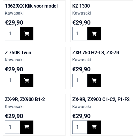
13629XX Klik voor model
KZ 1300
Merk:
Merk:
Kawasaki
Kawasaki
Prijs: 29,90
Prijs: 29,90
€29,90
€29,90
Aantal kiezen voor 13629XX Klik voor model
Aantal kiezen voor KZ 1300
Z 750B Twin
ZXR 750 H2-L3, ZX-7R
Merk:
Merk:
Kawasaki
Kawasaki
Prijs: 29,90
Prijs: 29,90
€29,90
€29,90
Aantal kiezen voor Z 750B Twin
Aantal kiezen voor ZXR 750 H
ZX-9R, ZX900 B1-2
ZX-9R, ZX900 C1-C2, F1-F2
Merk:
Merk:
Kawasaki
Kawasaki
Prijs: 29,90
Prijs: 29,90
€29,90
€29,90
Aantal kiezen voor ZX-9R, ZX900 B1-2
Aantal kiezen voor ZX-9R, ZX