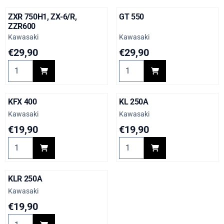
ZXR 750H1, ZX-6/R,
GT 550
ZZR600
Merk:
Merk:
Kawasaki
Kawasaki
Prijs: 29,90
Prijs: 29,90
€29,90
€29,90
Aantal kiezen voor ZXR 750H1, ZX-6/R, ZZR600
Aantal kiezen voor GT 550
KFX 400
KL 250A
Merk:
Merk:
Kawasaki
Kawasaki
Prijs: 19,90
Prijs: 19,90
€19,90
€19,90
Aantal kiezen voor KFX 400
Aantal kiezen voor KL 250A
KLR 250A
Merk:
Kawasaki
Prijs: 19,90
€19,90
Aantal kiezen voor KLR 250A