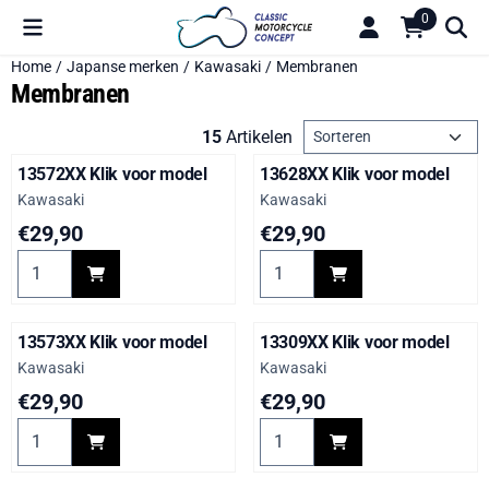
Cookievoorkeuren zijn beschikbaar. Kies instellingen of sta alle 
0
Home
/
Japanse merken
/
Kawasaki
/
Membranen
Membranen
Sorteermethode
15
Artikelen
13572XX Klik voor model
13628XX Klik voor model
Merk:
Merk:
Kawasaki
Kawasaki
Prijs: 29,90
Prijs: 29,90
€29,90
€29,90
Aantal kiezen voor 13572XX Klik voor model
Aantal kiezen voor 13628XX K
13573XX Klik voor model
13309XX Klik voor model
Merk:
Merk:
Kawasaki
Kawasaki
Prijs: 29,90
Prijs: 29,90
€29,90
€29,90
Aantal kiezen voor 13573XX Klik voor model
Aantal kiezen voor 13309XX K