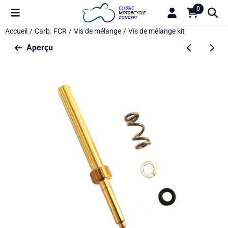
Préférences de cookies disponibles. Choisissez les paramètres o
0
Accueil
/
Carb. FCR
/
Vis de mélange
/
Vis de mélange kit
Aperçu