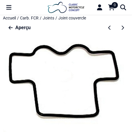
Préférences de cookies disponibles. Choisissez les paramètres o
0
Accueil
/
Carb. FCR
/
Joints
/
Joint couvercle
Aperçu