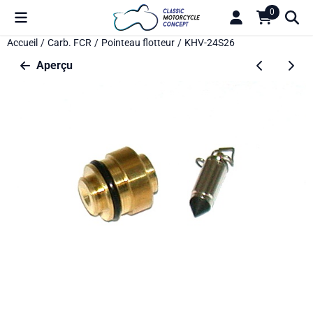
Préférences de cookies disponibles. Choisissez les paramètres o
0
Accueil
/
Carb. FCR
/
Pointeau flotteur
/
KHV-24S26
Aperçu