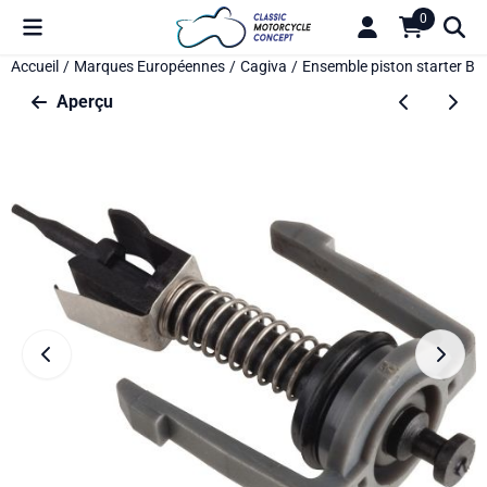
Préférences de cookies disponibles. Choisissez les paramètres o
0
Accueil
/
Marques Européennes
/
Cagiva
/
Ensemble piston starter B
Aperçu