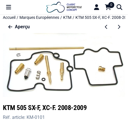
Préférences de cookies disponibles. Choisissez les paramètres o
0
Accueil
/
Marques Européennes
/
KTM
/
KTM 505 SX-F, XC-F. 2008-20
Aperçu
KTM 505 SX-F, XC-F. 2008-2009
Réf. article:
KM-0101