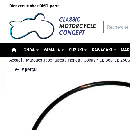
Préférences de cookies disponibles. Choisissez les paramètres o
Bienvenue chez CMC-parts.
Rechercher
HONDA
YAMAHA
SUZUKI
KAWASAKI
MAR
Accueil
/
Marques Japonaises
/
Honda
/
Joints
/
CB 360, CB 250
Aperçu