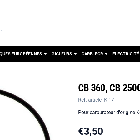
u autorisez tous les cookies.
QUES EUROPÉENNES
GICLEURS
CARB. FCR
ELECTRICITÉ
G
CB 360, CB 250
Réf. article:
K-17
Pour carburateur d'origine K
€
3,50