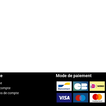
te
Mode de paiement
te
 compte
ns de compte