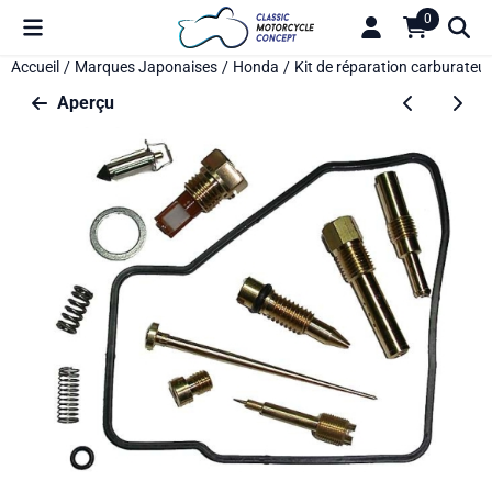
Préférences de cookies disponibles. Choisissez les paramètres o
0
Accueil
/
Marques Japonaises
/
Honda
/
Kit de réparation carburateur
Aperçu