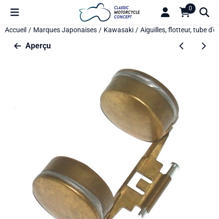
Préférences de cookies disponibles. Choisissez les paramètres o
0
Accueil
/
Marques Japonaises
/
Kawasaki
/
Aiguilles, flotteur, tube d'
Aperçu