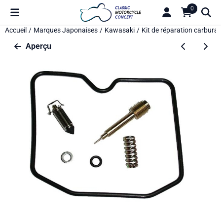
Préférences de cookies disponibles. Choisissez les paramètres o
0
Accueil
/
Marques Japonaises
/
Kawasaki
/
Kit de réparation carbura
Aperçu