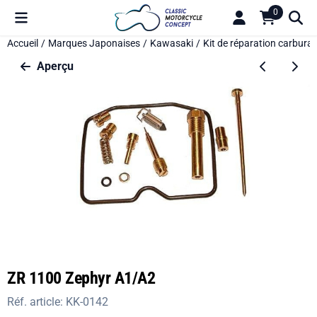
Préférences de cookies disponibles. Choisissez les paramètres o
0
Accueil
/
Marques Japonaises
/
Kawasaki
/
Kit de réparation carbura
Aperçu
ZR 1100 Zephyr A1/A2
Réf. article:
KK-0142