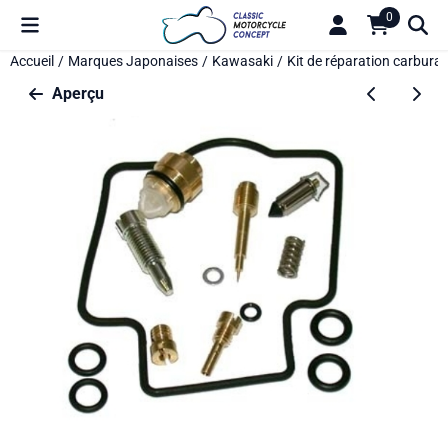
Préférences de cookies disponibles. Choisissez les paramètres o
0
Accueil
/
Marques Japonaises
/
Kawasaki
/
Kit de réparation carbura
Aperçu