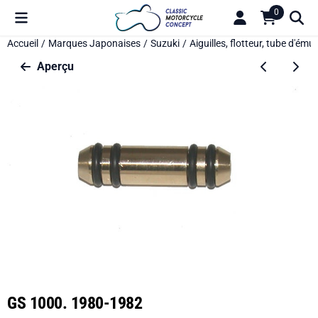
Préférences de cookies disponibles. Choisissez les paramètres o
0
Accueil
/
Marques Japonaises
/
Suzuki
/
Aiguilles, flotteur, tube d'émul
Aperçu
GS 1000. 1980-1982