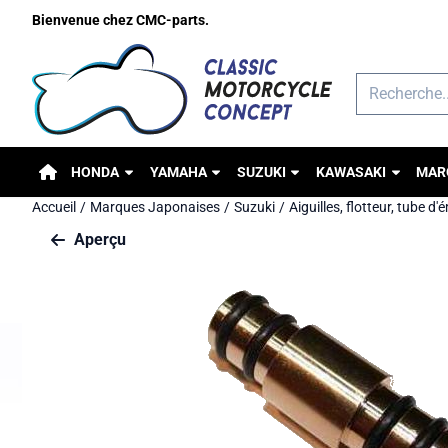
Préférences de cookies disponibles. Choisissez les paramètres o
Bienvenue chez CMC-parts.
Rechercher
HONDA
YAMAHA
SUZUKI
KAWASAKI
MAR
Accueil
/
Marques Japonaises
/
Suzuki
/
Aiguilles, flotteur, tube d'
Aperçu