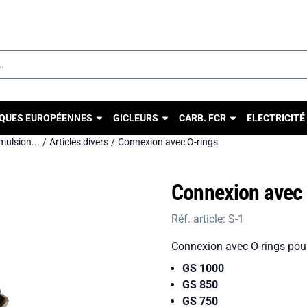
u autorisez tous les cookies.
QUES EUROPÉENNES
GICLEURS
CARB. FCR
ELECTRICITÉ
émulsion...
/
Articles divers
/
Connexion avec O-rings
Connexion avec 
Réf. article:
S-1
Connexion avec O-rings pour
GS 1000
GS 850
GS 750