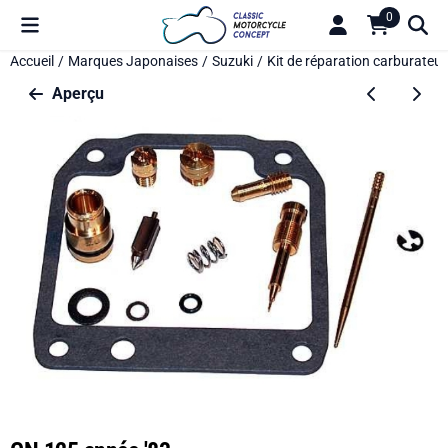
Préférences de cookies disponibles. Choisissez les paramètres o
0
Accueil
/
Marques Japonaises
/
Suzuki
/
Kit de réparation carburateur
Aperçu