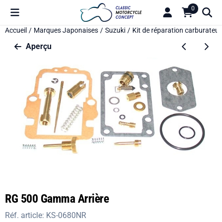
Préférences de cookies disponibles. Choisissez les paramètres o
0
Accueil
/
Marques Japonaises
/
Suzuki
/
Kit de réparation carburateur
Aperçu
RG 500 Gamma Arrière
Réf. article:
KS-0680NR