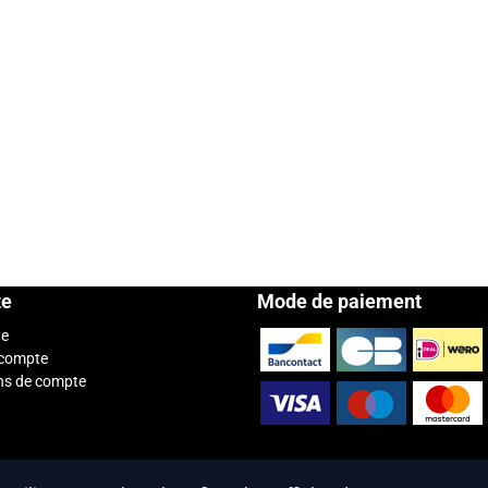
te
Mode de paiement
te
 compte
ns de compte