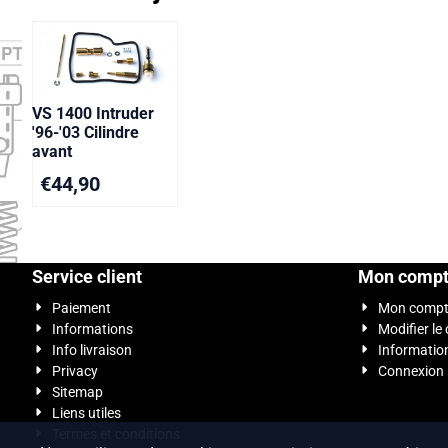
VS 1400 Intruder
'96-'03 Cilindre
avant
€
44,90
Service client
Mon comp
Paiement
Mon comp
Informations
Modifier le
Info livraison
Informatio
Privacy
Connexion
Sitemap
Liens utiles
Termes et conditions