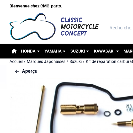
Préférences de cookies disponibles. Choisissez les paramètres o
Bienvenue chez CMC-parts.
Rechercher
HONDA
YAMAHA
SUZUKI
KAWASAKI
MAR
Accueil
/
Marques Japonaises
/
Suzuki
/
Kit de réparation carbura
Aperçu