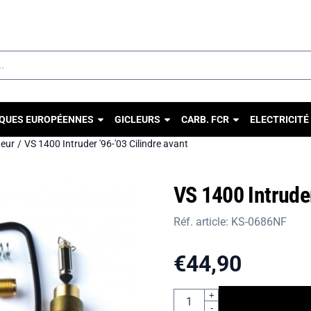
u autorisez tous les cookies.
QUES EUROPÉENNES
GICLEURS
CARB. FCR
ELECTRICITÉ
teur
/
VS 1400 Intruder '96-'03 Cilindre avant
VS 1400 Intruder
Réf. article:
KS-0686NF
€
44,90
Quantité
+
-