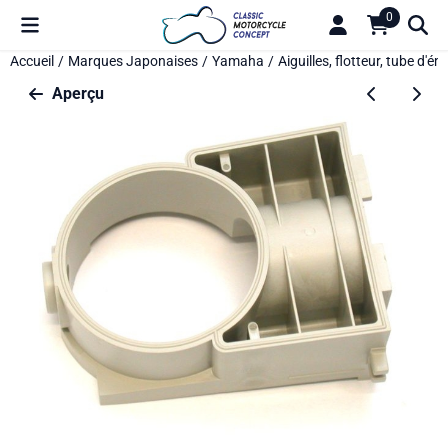
Préférences de cookies disponibles. Choisissez les paramètres o
0
Accueil
/
Marques Japonaises
/
Yamaha
/
Aiguilles, flotteur, tube d'ém
Aperçu