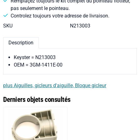
Remplaçez toujours le kit complet du pointeau flotteur,
pas seulement le pointeau.
Controlez toujours votre adresse de livraison.
SKU
N213003
Description
Keyster = N213003
OEM = 3GM-1411E-00
plus Aiguilles, gicleurs d'aiguille, Bloque gicleur
Derniers objets consultés