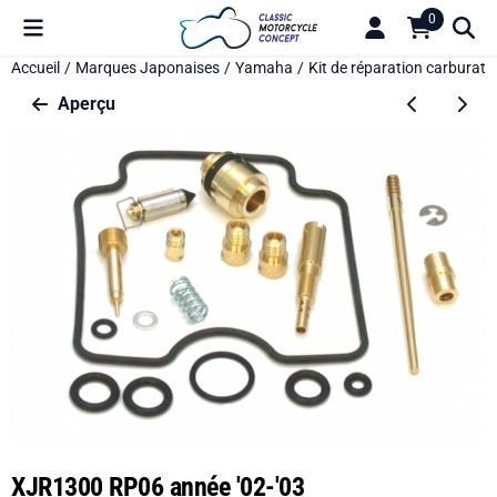
Préférences de cookies disponibles. Choisissez les paramètres o
0
Accueil
/
Marques Japonaises
/
Yamaha
/
Kit de réparation carburate
Aperçu
XJR1300 RP06 année '02-'03