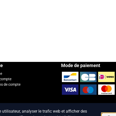
te
Mode de paiement
te
 compte
ns de compte
tilisateur, analyser le trafic web et afficher des