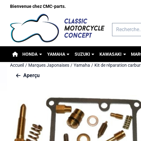
Préférences de cookies disponibles. Choisissez les paramètres o
Bienvenue chez CMC-parts.
Rechercher
HONDA
YAMAHA
SUZUKI
KAWASAKI
MAR
Accueil
/
Marques Japonaises
/
Yamaha
/
Kit de réparation carbu
Aperçu