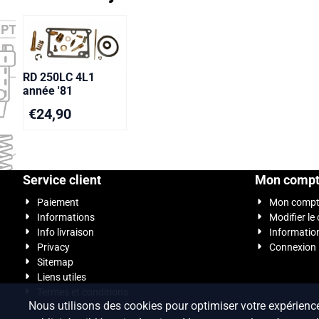
RD 250LC 4L1
année '81
€
24,90
Service client
Mon comp
Paiement
Mon comp
Informations
Modifier le
Info livraison
Informatio
Privacy
Connexion
Sitemap
Liens utiles
Termes et conditions
Nous utilisons des cookies pour optimiser votre expérience u