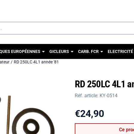
u autorisez tous les cookies.
QUES EUROPÉENNES
GICLEURS
CARB. FCR
ELECTRICITÉ
rateur
/
RD 250LC 4L1 année '81
RD 250LC 4L1 an
Réf. article:
KY-0514
€
24,90
Ce pro