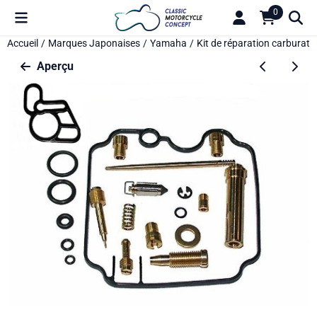
Préférences de cookies disponibles. Choisissez les paramètres o
0
Accueil
/
Marques Japonaises
/
Yamaha
/
Kit de réparation carburate
Aperçu