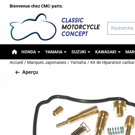
Préférences de cookies disponibles. Choisissez les paramètres o
Bienvenue chez CMC-parts.
Rechercher
HONDA
YAMAHA
SUZUKI
KAWASAKI
MAR
Accueil
/
Marques Japonaises
/
Yamaha
/
Kit de réparation carbu
Aperçu