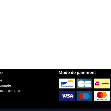
te
Mode de paiement
te
 compte
ns de compte