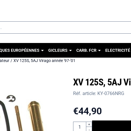
u autorisez tous les cookies.
QUES EUROPÉENNES
GICLEURS
CARB. FCR
ELECTRICITÉ
rateur
/
XV 125S, 5AJ Virago année '97-'01
XV 125S, 5AJ Vi
Réf. article:
KY-0766NRG
€
44,90
Quantité
+
-