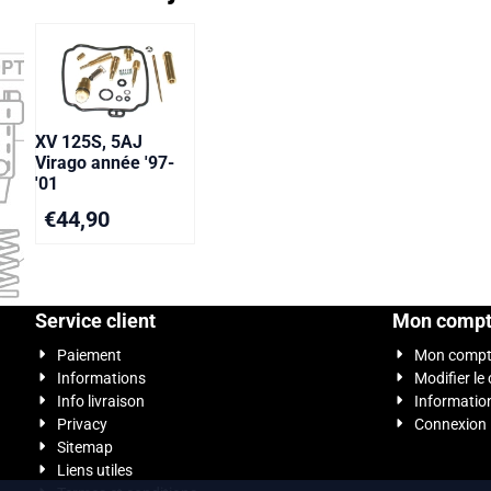
XV 125S, 5AJ
Virago année '97-
'01
€
44,90
Service client
Mon comp
Paiement
Mon comp
Informations
Modifier le
Info livraison
Informatio
Privacy
Connexion
Sitemap
Liens utiles