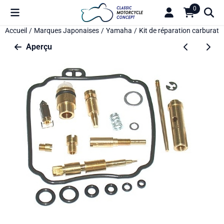
Préférences de cookies disponibles. Choisissez les paramètres o
0
Accueil
/
Marques Japonaises
/
Yamaha
/
Kit de réparation carburate
Aperçu