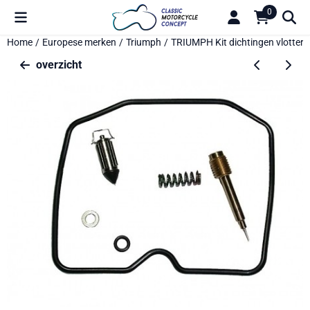
Cookievoorkeuren zijn beschikbaar. Kies instellingen of sta alle 
0
Home
/
Europese merken
/
Triumph
/
TRIUMPH Kit dichtingen vlotter
overzicht