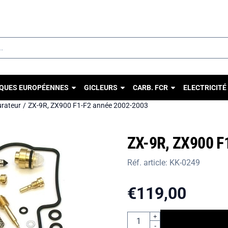
u autorisez tous les cookies.
QUES EUROPÉENNES
GICLEURS
CARB. FCR
ELECTRICITÉ
urateur
/
ZX-9R, ZX900 F1-F2 année 2002-2003
ZX-9R, ZX900 F
Réf. article:
KK-0249
€
119,00
Quantité
+
-