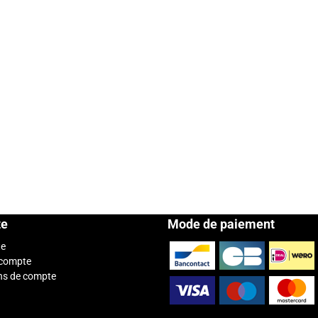
te
Mode de paiement
te
 compte
ns de compte