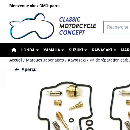
Préférences de cookies disponibles. Choisissez les paramètres o
Bienvenue chez CMC-parts.
Rechercher
HONDA
YAMAHA
SUZUKI
KAWASAKI
MAR
Accueil
/
Marques Japonaises
/
Kawasaki
/
Kit de réparation carb
Aperçu