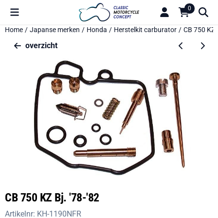
Cookievoorkeuren zijn beschikbaar. Kies instellingen of sta alle 
0
Home
/
Japanse merken
/
Honda
/
Herstelkit carburator
/
CB 750 KZ B
overzicht
CB 750 KZ Bj. '78-'82
Artikelnr:
KH-1190NFR