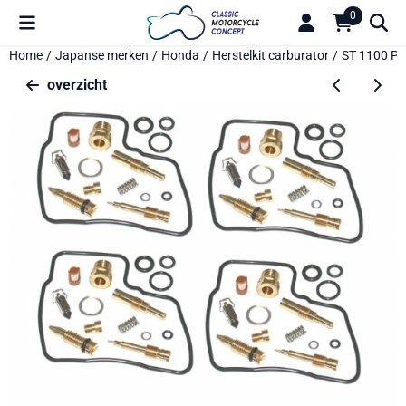
Cookievoorkeuren zijn beschikbaar. Kies instellingen of sta alle 
0
Home
/
Japanse merken
/
Honda
/
Herstelkit carburator
/
ST 1100 Pa
overzicht