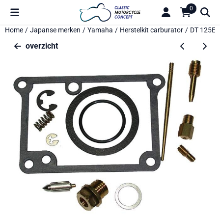
Cookievoorkeuren zijn beschikbaar. Kies instellingen of sta alle 
0
Home
/
Japanse merken
/
Yamaha
/
Herstelkit carburator
/
DT 125E B
overzicht