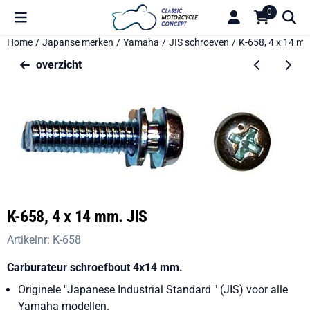
Cookievoorkeuren zijn beschikbaar. Kies instellingen of sta alle 
0
Home
/
Japanse merken
/
Yamaha
/
JIS schroeven
/
K-658, 4 x 14 mm
overzicht
K-658, 4 x 14 mm. JIS
Artikelnr:
K-658
Carburateur schroefbout 4x14 mm.
Originele "Japanese Industrial Standard " (JIS) voor alle
Yamaha modellen.