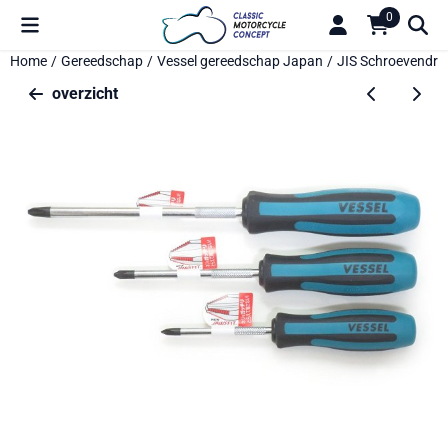
Cookievoorkeuren zijn beschikbaar. Kies instellingen of sta alle 
0
Home
/
Gereedschap
/
Vessel gereedschap Japan
/
JIS Schroevendraa
overzicht